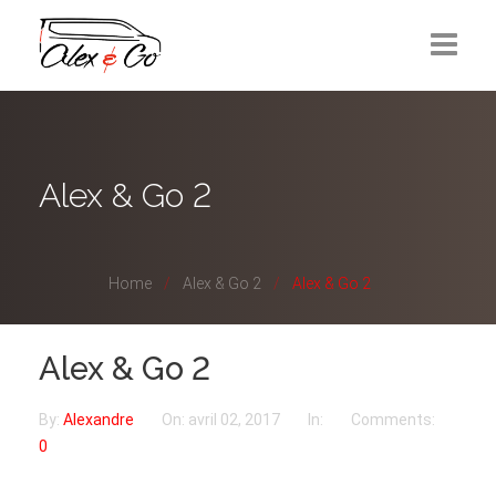
Réservation
Mise à disposition
Alex & Go 2
Contactez-nous
Home
Alex & Go 2
Alex & Go 2
Alex & Go 2
By:
Alexandre
On:
avril 02, 2017
In:
Comments:
0