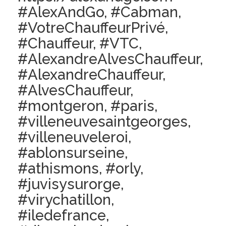
#AlexAndGo, #Cabman,
#VotreChauffeurPrivé,
#Chauffeur, #VTC,
#AlexandreAlvesChauffeur,
#AlexandreChauffeur,
#AlvesChauffeur,
#montgeron, #paris,
#villeneuvesaintgeorges,
#villeneuveleroi,
#ablonsurseine,
#athismons, #orly,
#juvisysurorge,
#virychatillon,
#iledefrance,