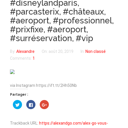
#disneylandparis,
#parcasterix, #châteaux,
#aeroport, #professionnel,
#prixfixe, #aeroport,
#surréservation, #vip
By:
Alexandre
On:
août 20, 2019
In:
Non classé
Comments:
1
via Instagram https://ift.tt/2Hh50Nb
Partager :
Cliquez
Cliquez
Cliquez
pour
pour
pour
partager
partager
partager
sur
sur
sur
Twitter(ouvre
Facebook(ouvre
Google+
dans
dans
(ouvre
Trackback URL:
https://alexandgo.com/alex-go-vous-
une
une
dans
nouvelle
nouvelle
une