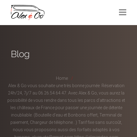
Réservation
Mise à disposition
Blog
Contactez-nous
Home
Alex & Go vous souhaite une très bonne journée. Réservation
24h/24, 7j/7 au 06.26.54.64.47. Avec Alex & Go, vous aurez la
possibilité de vous rendre dans tous les parcs d’attractions et
les châteaux de France pour passer une journée de détente
inoubliable. (Bouteille d’eau et Bonbons offert, Terminal de
paiement, Chargeur de téléphone…) Tarif fixe sans surcoût,
nous vous proposons aussi des forfaits adaptés à vos