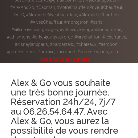
besoins. alves.vtc@gmail.com https://alexandgo.com
#AlexAndGo, #Cabman, #VotreChauffeurPrivé, #Chauffeur,
#VTC, #AlexandreAlvesChauffeur, #AlexandreChauffeur,
#AlvesChauffeur, #montgeron, #paris,
#villeneuvesaintgeorges, #villeneuveleroi, #ablonsurseine,
#athismons, #orly, #juvisysurorge, #virychatillon, #iledefrance,
#disneylandparis, #parcasterix, #châteaux, #aeroport,
#professionnel, #prixfixe, #aeroport, #surréservation, #vip
Alex & Go vous souhaite u...
Alex & Go vous souhaite
une très bonne journée.
Réservation 24h/24, 7j/7
au 06.26.54.64.47. Avec
Alex & Go, vous aurez la
possibilité de vous rendre