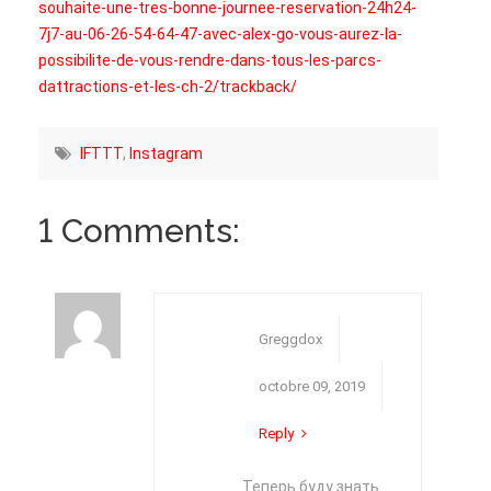
souhaite-une-tres-bonne-journee-reservation-24h24-
fenêtre)
fenêtre)
nouvelle
fenêtre)
7j7-au-06-26-54-64-47-avec-alex-go-vous-aurez-la-
possibilite-de-vous-rendre-dans-tous-les-parcs-
dattractions-et-les-ch-2/trackback/
IFTTT
,
Instagram
1 Comments:
Greggdox
octobre 09, 2019
Reply
Теперь буду знать