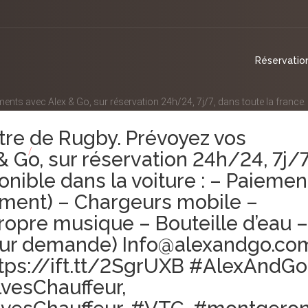
Réservatio
ents avec Alex & Go, sur réservation 24h/24, 7j/7, dans toute la france. 
tre sa propre musique – Bouteille d’eau – Bonbons – Réhausseur (Sur
ntre de Rugby. Prévoyez vos
vesChauffeur, #AlexandreChauffeur, #AlvesChauffeur, #VTC, #montgeron, #
llon.
Go, sur réservation 24h/24, 7j/7
onible dans la voiture : – Paiemen
iement) – Chargeurs mobile –
propre musique – Bouteille d’eau –
Sur demande) Info@alexandgo.co
tps://ift.tt/2SgrUXB #AlexAndGo
vesChauffeur,