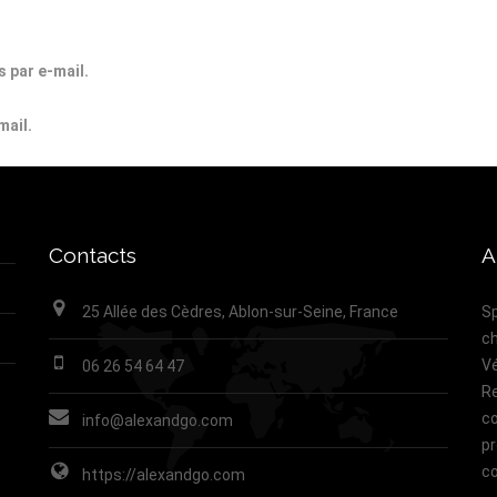
 par e-mail.
mail.
Contacts
A
25 Allée des Cèdres, Ablon-sur-Seine, France
Sp
ch
Vé
06 26 54 64 47
Re
co
info@alexandgo.com
pr
co
https://alexandgo.com