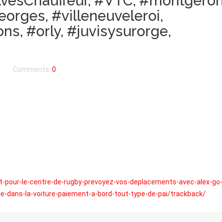
lvesChauffeur, #VTC, #montgeron
eorges, #villeneuveleroi,
s, #orly, #juvisysurorge,
é
Comments:
0
rt-pour-le-centre-de-rugby-prevoyez-vos-deplacements-avec-alex-go-
le-dans-la-voiture-paiement-a-bord-tout-type-de-pai/trackback/