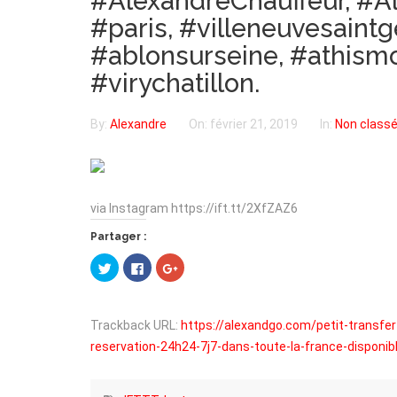
#AlexandreChauffeur, #A
#paris, #villeneuvesaintg
#ablonsurseine, #athismon
#virychatillon.
By:
Alexandre
On:
février 21, 2019
In:
Non class
via Instagram https://ift.tt/2XfZAZ6
Partager :
Cliquez
Cliquez
Cliquez
pour
pour
pour
partager
partager
partager
sur
sur
sur
Twitter(ouvre
Facebook(ouvre
Google+
dans
dans
(ouvre
Trackback URL:
https://alexandgo.com/petit-transfe
une
une
dans
nouvelle
nouvelle
une
reservation-24h24-7j7-dans-toute-la-france-disponib
fenêtre)
fenêtre)
nouvelle
fenêtre)