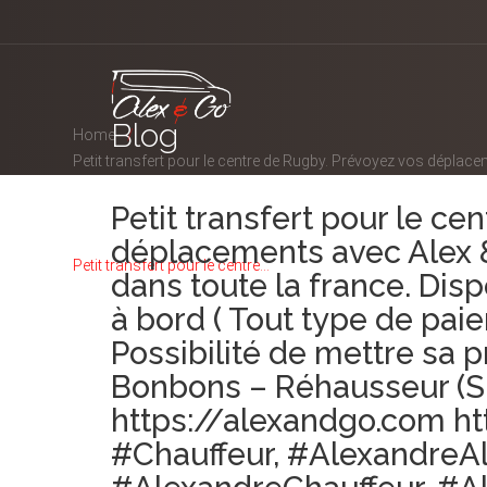
Blog
Home
Petit transfert pour le centre de Rugby. Prévoyez vos déplacem
type de paiement) – Chargeurs mobile – Possibilité de met
Petit transfert pour le ce
https://ift.tt/2SgrUXB #AlexAndGo, #Chauffeur, #AlexandreAl
#ablonsurseine, #athismons, #orly, #juvisysurorge, #virychati
déplacements avec Alex & 
Petit transfert pour le centre...
dans toute la france. Disp
à bord ( Tout type de pa
Possibilité de mettre sa 
Bonbons – Réhausseur (
https://alexandgo.com ht
#Chauffeur, #AlexandreAl