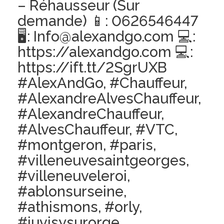
– Réhausseur (Sur
demande) 📱: 0626546447
🖥: Info@alexandgo.com 💻:
https://alexandgo.com 💻:
https://ift.tt/2SgrUXB
#AlexAndGo, #Chauffeur,
#AlexandreAlvesChauffeur,
#AlexandreChauffeur,
#AlvesChauffeur, #VTC,
#montgeron, #paris,
#villeneuvesaintgeorges,
#villeneuveleroi,
#ablonsurseine,
#athismons, #orly,
#juvisysurorge,