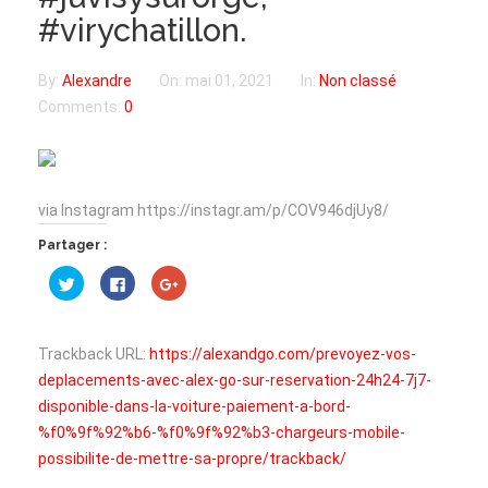
#virychatillon.
By:
Alexandre
On:
mai 01, 2021
In:
Non classé
Comments:
0
via Instagram https://instagr.am/p/COV946djUy8/
Partager :
Cliquez
Cliquez
Cliquez
pour
pour
pour
partager
partager
partager
sur
sur
sur
Twitter(ouvre
Facebook(ouvre
Google+
dans
dans
(ouvre
Trackback URL:
https://alexandgo.com/prevoyez-vos-
une
une
dans
nouvelle
nouvelle
une
deplacements-avec-alex-go-sur-reservation-24h24-7j7-
fenêtre)
fenêtre)
nouvelle
fenêtre)
disponible-dans-la-voiture-paiement-a-bord-
%f0%9f%92%b6-%f0%9f%92%b3-chargeurs-mobile-
possibilite-de-mettre-sa-propre/trackback/