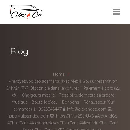
Réservation
Mise à disposition
Blog
Contactez-nous
Home
Prévoyez vos déplacements avec Alex & Go, sur réservation
24h/24, 7j/7. Disponible dans la voiture : – Paiement à bord (💶
💳) – Chargeurs mobile – Possibilité de mettre sa propre
musique – Bouteille d’eau – Bonbons – Réhausseur (Sur
demande) 📱: 0626546447 🖥: Info@alexandgo.com 💻:
https://alexandgo.com 💻: https://ift.tt/2SgrUXB #AlexAndGo,
#Chauffeur, #AlexandreAlvesChauffeur, #AlexandreChauffeur,