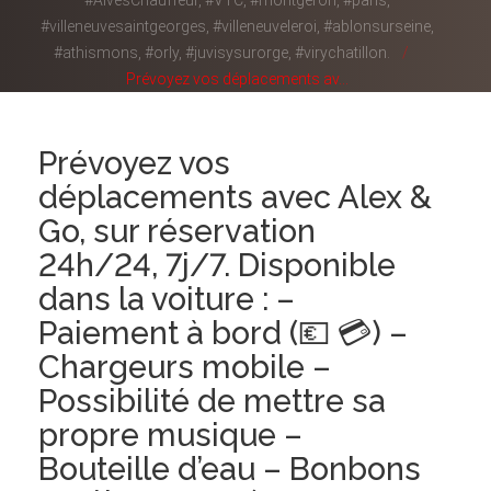
#AlvesChauffeur, #VTC, #montgeron, #paris,
#villeneuvesaintgeorges, #villeneuveleroi, #ablonsurseine,
#athismons, #orly, #juvisysurorge, #virychatillon.
Prévoyez vos déplacements av...
Prévoyez vos
déplacements avec Alex &
Go, sur réservation
24h/24, 7j/7. Disponible
dans la voiture : –
Paiement à bord (💶 💳) –
Chargeurs mobile –
Possibilité de mettre sa
propre musique –
Bouteille d’eau – Bonbons