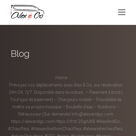
Réservation
Mise à disposition
Blog
Contactez-nous
Home
Prévoyez vos déplacements avec Alex & Go, sur réservation
24h/24, 7j/7. Disponible dans la voiture : – Paiement à bord (
Tout type de paiement) – Chargeurs mobile – Possibilité de
mettre sa propre musique – Bouteille d’eau – Bonbons –
Réhausseur (Sur demande) Info@alexandgo.com
https://alexandgo.com https://ift.tt/2SgrUXB #AlexAndGo,
#Chauffeur, #AlexandreAlvesChauffeur, #alexandrechauffeur,