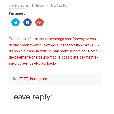
via Instagram https://ift.tt/2NaZiPd
Partager :
Cliquez
Cliquez
Cliquez
pour
pour
pour
partager
partager
partager
sur
sur
sur
Twitter(ouvre
Facebook(ouvre
Google+
dans
dans
(ouvre
Trackback URL:
https://alexandgo.com/prevoyez-vos-
une
une
dans
nouvelle
nouvelle
une
deplacements-avec-alex-go-sur-reservation-24h24-7j7-
fenêtre)
fenêtre)
nouvelle
fenêtre)
disponible-dans-la-voiture-paiement-a-bord-tout-type-
de-paiement-chargeurs-mobile-possibilite-de-mettre-
sa-propre-mus-4/trackback/
IFTTT
,
Instagram
Leave reply: