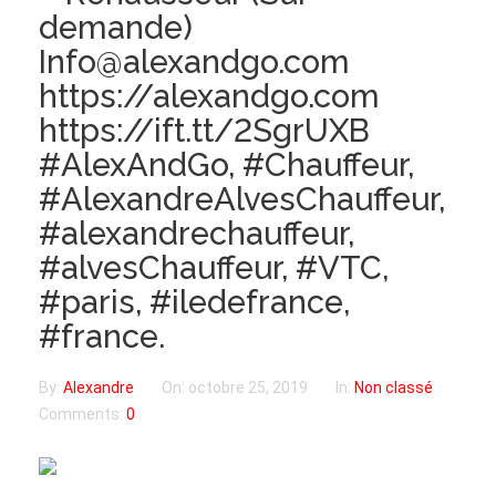
demande)
Info@alexandgo.com
https://alexandgo.com
https://ift.tt/2SgrUXB
#AlexAndGo, #Chauffeur,
#AlexandreAlvesChauffeur,
#alexandrechauffeur,
#alvesChauffeur, #VTC,
#paris, #iledefrance,
#france.
By:
Alexandre
On:
octobre 25, 2019
In:
Non classé
Comments:
0