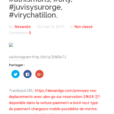
#juvisysurorge,
#virychatillon.
By:
Alexandre
On:
mai 13, 2019
In:
Non classé
Comments:
0
via Instagram http://bit.ly/2HkRxTJ
Partager :
Cliquez
Cliquez
Cliquez
pour
pour
pour
partager
partager
partager
sur
sur
sur
Twitter(ouvre
Facebook(ouvre
Google+
dans
dans
(ouvre
Trackback URL:
https://alexandgo.com/prevoyez-vos-
une
une
dans
nouvelle
nouvelle
une
deplacements-avec-alex-go-sur-reservation-24h24-7j7-
fenêtre)
fenêtre)
nouvelle
fenêtre)
disponible-dans-la-voiture-paiement-a-bord-tout-type-
de-paiement-chargeurs-mobile-possibilite-de-mettre-