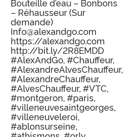
Bouteille d’eau – Bonbons
– Réhausseur (Sur
demande)
Info@alexandgo.com
https://alexandgo.com
http://bit.ly/2R8EMDD
#AlexAndGo, #Chauffeur,
#AlexandreAlvesChauffeur,
#AlexandreChauffeur,
#AlvesChauffeur, #VTC,
#montgeron, #paris,
#villeneuvesaintgeorges,
#villeneuveleroi,
#ablonsurseine,
#athismons, #orly,