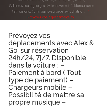
#AlvesChauffeur, #VTC, #montgeron, #paris,
#villeneuvesaintgeorges, #villeneuveleroi, #ablonsurseine,
#athismons, #orly, #juvisysurorge, #virychatillon.
Prévoyez vos déplacements av...
Prévoyez vos
déplacements avec Alex &
Go, sur réservation
24h/24, 7j/7. Disponible
dans la voiture : –
Paiement à bord ( Tout
type de paiement) –
Chargeurs mobile –
Possibilité de mettre sa
propre musique –