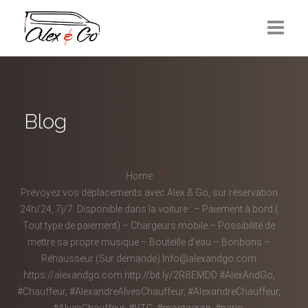
Réservation
Mise à disposition
Blog
Contactez-nous
Home
Prévoyez vos déplacements avec Alex & Go, sur réservation
24h/24, 7j/7. Disponible dans la voiture : – Paiement à bord (
Tout type de paiement) – Chargeurs mobile – Possibilité de
mettre sa propre musique – Bouteille d’eau – Bonbons –
Réhausseur (Sur demande) Info@alexandgo.com
https://alexandgo.com http://bit.ly/2R8EMDD #AlexAndGo,
#Chauffeur, #AlexandreAlvesChauffeur, #AlexandreChauffeur,